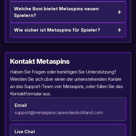
Welche Boni bietet Metaspins neuen
Spielern?
Wie sicher ist Metaspins für Spieler?
Kontakt Metaspins
Haben Sie Fragen oder benötigen Sie Unterstützung?
Wenden Sie sich über einen der untenstehenden Kanäle
an das Support-Team von Metaspins, oder füllen Sie das
Kontaktformular aus.
Email
support@metaspinscasinodeutschland.com
Live Chat