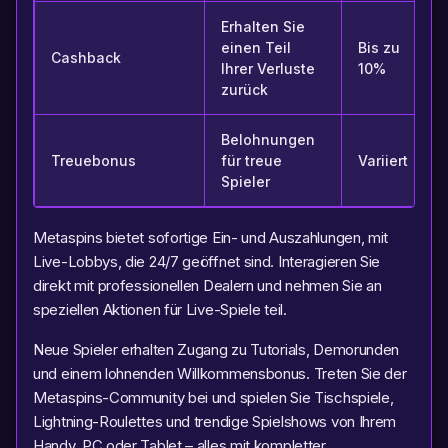
Erhalten Sie
einen Teil
Bis zu
Cashback
Ihrer Verluste
10%
zurück
Belohnungen
Treuebonus
für treue
Variiert
Spieler
Metaspins bietet sofortige Ein- und Auszahlungen, mit
Live-Lobbys, die 24/7 geöffnet sind. Interagieren Sie
direkt mit professionellen Dealern und nehmen Sie an
speziellen Aktionen für Live-Spiele teil.
Neue Spieler erhalten Zugang zu Tutorials, Demorunden
und einem lohnenden Willkommensbonus. Treten Sie der
Metaspins-Community bei und spielen Sie Tischspiele,
Lightning-Roulettes und trendige Spielshows von Ihrem
Handy, PC oder Tablet – alles mit kompletter