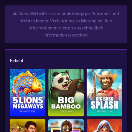
⚠ Diese Website ist ein unabhängiger Ratgeber und
steht in keiner Verbindung zu Metaspins. Alle
Informationen dienen ausschließlich
Informationszwecken.
Beliebt