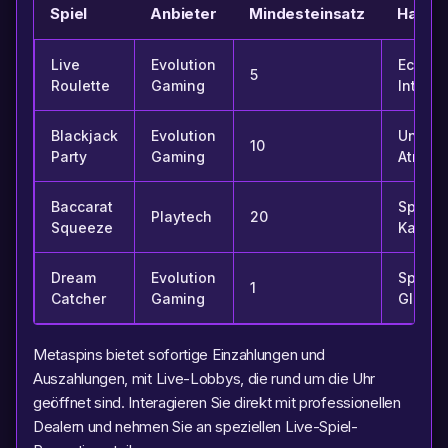
Spiel
Anbieter
Mindesteinsatz
Haupt
Live
Evolution
Echtzei
5
Roulette
Gaming
Interak
Blackjack
Evolution
Unterh
10
Party
Gaming
Atmos
Baccarat
Spezie
Playtech
20
Squeeze
Kamera
Dream
Evolution
Spann
1
Catcher
Gaming
Glücks
Metaspins bietet sofortige Einzahlungen und
Auszahlungen, mit Live-Lobbys, die rund um die Uhr
geöffnet sind. Interagieren Sie direkt mit professionellen
Dealern und nehmen Sie an speziellen Live-Spiel-