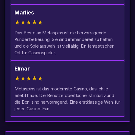
Marlies
★
★
★
★
★
Das Beste an Metaspins ist die hervorragende
Kundenbetreuung. Sie sind immer bereit zu helfen
und die Spielauswahl ist vielfältig. Ein fantastischer
Ort für Casinospieler.
Elmar
★
★
★
★
★
Metaspins ist das modernste Casino, das ich je
erlebt habe. Die Benutzeroberfläche ist intuitiv und
die Boni sind hervorragend. Eine erstklassige Wahl für
jeden Casino-Fan.