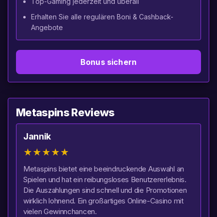
Top-Gaming jederzeit und überall
Erhalten Sie alle regulären Boni & Cashback-
Angebote
Bonus sichern
Metaspins Reviews
Jannik
★
★
★
★
★
Metaspins bietet eine beeindruckende Auswahl an
Spielen und hat ein reibungsloses Benutzererlebnis.
Die Auszahlungen sind schnell und die Promotionen
wirklich lohnend. Ein großartiges Online-Casino mit
vielen Gewinnchancen.