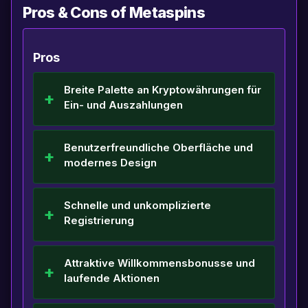
Pros & Cons of Metaspins
Pros
Breite Palette an Kryptowährungen für
Ein- und Auszahlungen
Benutzerfreundliche Oberfläche und
modernes Design
Schnelle und unkomplizierte
Registrierung
Attraktive Willkommensbonusse und
laufende Aktionen