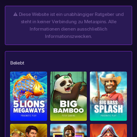
⚠ Diese Website ist ein unabhängiger Ratgeber und
steht in keiner Verbindung zu Metaspins. Alle
Informationen dienen ausschließlich
Informationszwecken.
Beliebt