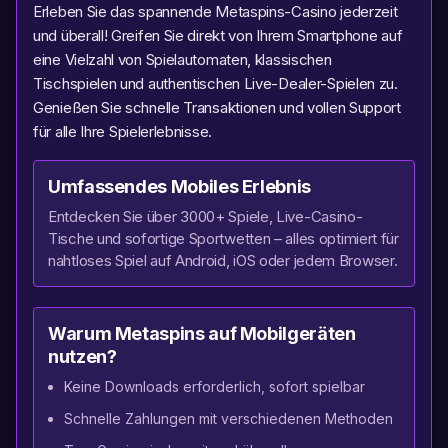
Erleben Sie das spannende Metaspins-Casino jederzeit
und überall! Greifen Sie direkt von Ihrem Smartphone auf
eine Vielzahl von Spielautomaten, klassischen
Tischspielen und authentischen Live-Dealer-Spielen zu.
Genießen Sie schnelle Transaktionen und vollen Support
für alle Ihre Spielerlebnisse.
Umfassendes Mobiles Erlebnis
Entdecken Sie über 3000+ Spiele, Live-Casino-
Tische und sofortige Sportwetten – alles optimiert für
nahtloses Spiel auf Android, iOS oder jedem Browser.
Warum Metaspins auf Mobilgeräten
nutzen?
Keine Downloads erforderlich, sofort spielbar
Schnelle Zahlungen mit verschiedenen Methoden