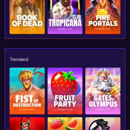
Trendend