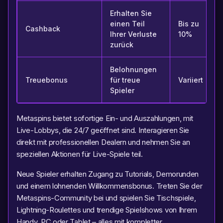
Erhalten Sie
einen Teil
Bis zu
Cashback
Ihrer Verluste
10%
zurück
Belohnungen
Treuebonus
für treue
Variiert
Spieler
Metaspins bietet sofortige Ein- und Auszahlungen, mit
Live-Lobbys, die 24/7 geöffnet sind. Interagieren Sie
direkt mit professionellen Dealern und nehmen Sie an
speziellen Aktionen für Live-Spiele teil.
Neue Spieler erhalten Zugang zu Tutorials, Demorunden
und einem lohnenden Willkommensbonus. Treten Sie der
Metaspins-Community bei und spielen Sie Tischspiele,
Lightning-Roulettes und trendige Spielshows von Ihrem
Handy, PC oder Tablet – alles mit kompletter