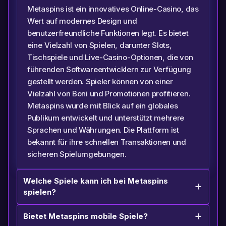
Metaspins ist ein innovatives Online-Casino, das
Wert auf modernes Design und
benutzerfreundliche Funktionen legt. Es bietet
eine Vielzahl von Spielen, darunter Slots,
Tischspiele und Live-Casino-Optionen, die von
führenden Softwareentwicklern zur Verfügung
gestellt werden. Spieler können von einer
Vielzahl von Boni und Promotionen profitieren.
Metaspins wurde mit Blick auf ein globales
Publikum entwickelt und unterstützt mehrere
Sprachen und Währungen. Die Plattform ist
bekannt für ihre schnellen Transaktionen und
sicheren Spielumgebungen.
Welche Spiele kann ich bei Metaspins
spielen?
Bietet Metaspins mobile Spiele?