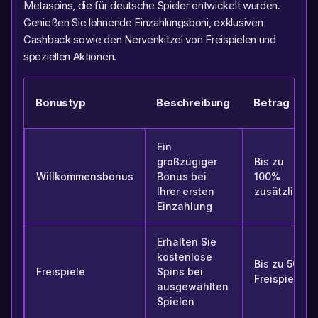
Metaspins, die für deutsche Spieler entwickelt wurden.
Genießen Sie lohnende Einzahlungsboni, exklusiven
Cashback sowie den Nervenkitzel von Freispielen und
speziellen Aktionen.
Bonustyp
Beschreibung
Betrag
Ein
großzügiger
Bis zu
Willkommensbonus
Bonus bei
100%
Ihrer ersten
zusätzlich
Einzahlung
Erhalten Sie
kostenlose
Bis zu 50
Freispiele
Spins bei
Freispiele
ausgewählten
Spielen