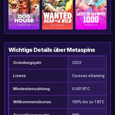
Wichtige Details über Metaspins
Gründungsjahr
2022
Lizenz
Curacao eGaming
Mindesteinzahlung
0.001 BTC
Willkommensbonus
100% bis zu 1 BTC
Auszahlungsquote
96%