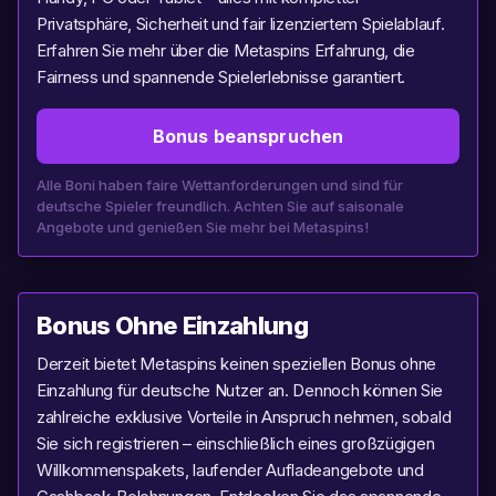
Privatsphäre, Sicherheit und fair lizenziertem Spielablauf.
Erfahren Sie mehr über die Metaspins Erfahrung, die
Fairness und spannende Spielerlebnisse garantiert.
Bonus beanspruchen
Alle Boni haben faire Wettanforderungen und sind für
deutsche Spieler freundlich. Achten Sie auf saisonale
Angebote und genießen Sie mehr bei Metaspins!
Bonus Ohne Einzahlung
Derzeit bietet Metaspins keinen speziellen Bonus ohne
Einzahlung für deutsche Nutzer an. Dennoch können Sie
zahlreiche exklusive Vorteile in Anspruch nehmen, sobald
Sie sich registrieren – einschließlich eines großzügigen
Willkommenspakets, laufender Aufladeangebote und