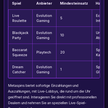
Spiel
Anbieter
Mindesteinsatz
Haupt
Live
Evolution
Echtzei
5
Roulette
Gaming
Interak
Blackjack
Evolution
Unterh
10
Party
Gaming
Atmos
Baccarat
Spezie
Playtech
20
Squeeze
Kamera
Dream
Evolution
Spann
1
Catcher
Gaming
Glücks
Metaspins bietet sofortige Einzahlungen und
Auszahlungen, mit Live-Lobbys, die rund um die Uhr
geöffnet sind. Interagieren Sie direkt mit professionellen
Dealern und nehmen Sie an speziellen Live-Spiel-