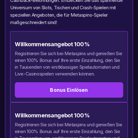
Cashback-Belohnungen. Entdecken Sie das spannende
Universum von Slots, Tischen und Crash-Spielen mit
speziellen Angeboten, die für Metaspins-Spieler
maßgeschneidert sind!
Willkommensangebot 100%
Registrieren Sie sich bei Metaspins und genießen Sie
einen 100% Bonus auf Ihre erste Einzahlung, den Sie
in Tausenden von erstklassigen Spielautomaten und
Live-Casinospielen verwenden können.
Bonus Einlösen
Willkommensangebot 100%
Registrieren Sie sich bei Metaspins und genießen Sie
einen 100% Bonus auf Ihre erste Einzahlung, den Sie