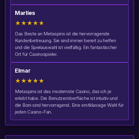
Marlies
★
★
★
★
★
Das Beste an Metaspins ist die hervorragende
Kundenbetreuung. Sie sind immer bereit zu helfen
und die Spielauswahl ist vielfältig. Ein fantastischer
Ort für Casinospieler.
Elmar
★
★
★
★
★
Metaspins ist das modernste Casino, das ich je
erlebt habe. Die Benutzeroberfläche ist intuitiv und
die Boni sind hervorragend. Eine erstklassige Wahl für
jeden Casino-Fan.