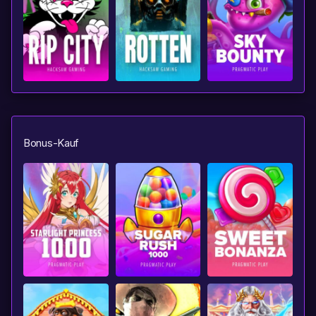
Bonus-Kauf